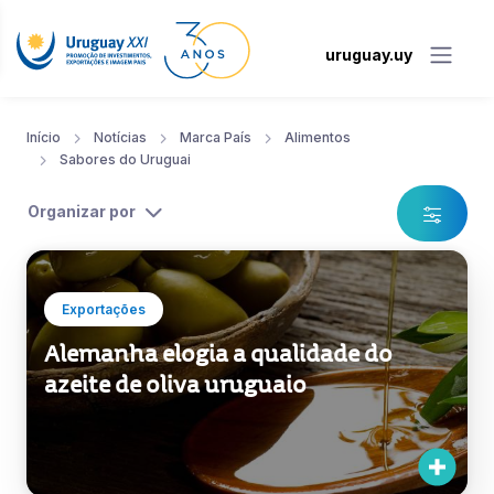
uruguay.uy
Início
Notícias
Marca País
Alimentos
Sabores do Uruguai
Organizar por
Exportações
Alemanha elogia a qualidade do
azeite de oliva uruguaio