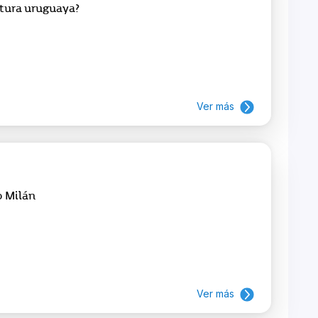
ltura uruguaya?
Ver más
o Milán
Ver más