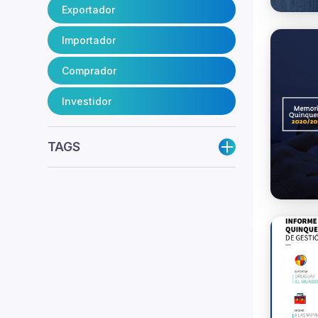
Exportador
Importador
Comprador
Investidor
TAGS