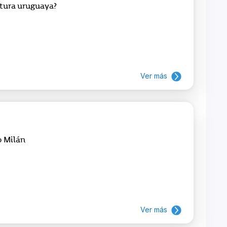
ltura uruguaya?
Ver más
o Milán
Ver más