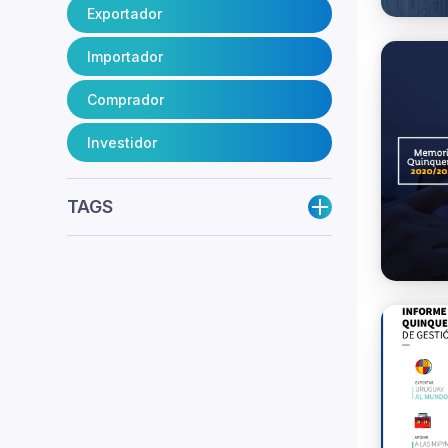
Exportador
Importador
Comprador
Investidor
TAGS