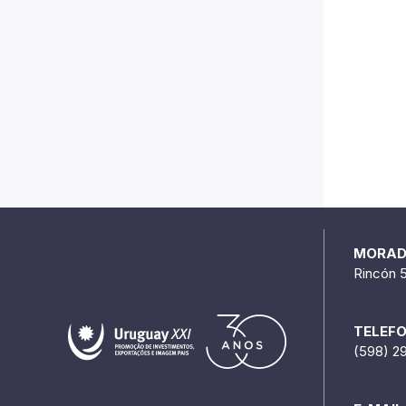
MORA
Rincón 
TELEF
(598) 2