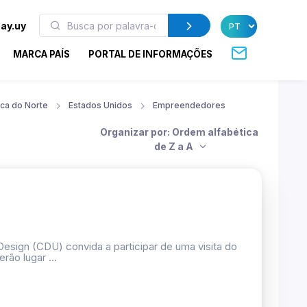
ay.uy
MARCA PAÍS
PORTAL DE INFORMAÇÕES
ca do Norte
Estados Unidos
Empreendedores
Organizar por: Ordem alfabética
de Z a A
esign (CDU) convida a participar de uma visita do
rão lugar ...