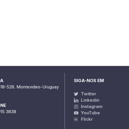
DA
SIGA-NOS EM
518-528. Montevideo-Uruguay
Twitter
Linkedin
ONE
Instagram
915 3838
YouTube
Flickr