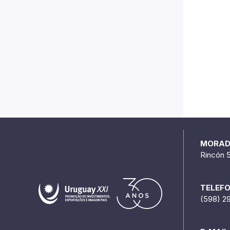
MORA
Rincón 
TELEF
(598) 2