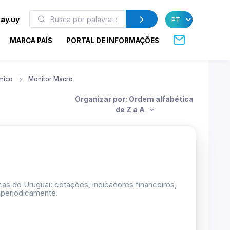
ay.uy
MARCA PAÍS
PORTAL DE INFORMAÇÕES
mico
Monitor Macro
Organizar por: Ordem alfabética
de Z a A
as do Uruguai: cotações, indicadores financeiros,
 periodicamente.