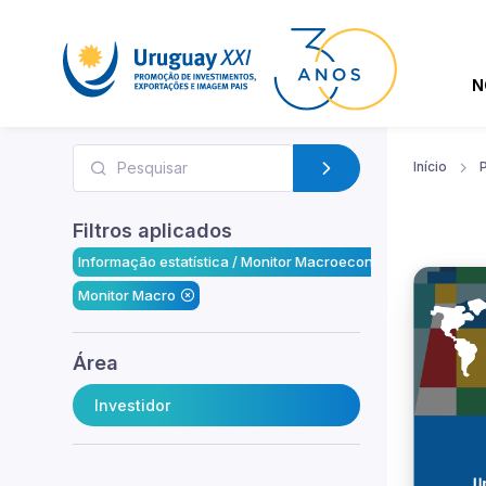
N
Início
Filtros aplicados
Informação estatística / Monitor Macroeconômico
Monitor Macro
Área
Investidor