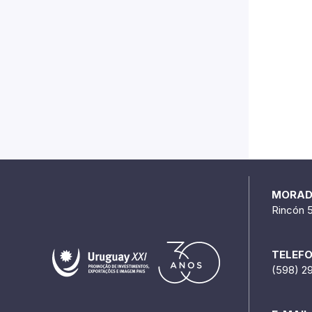
MORA
Rincón 
TELEF
(598) 2