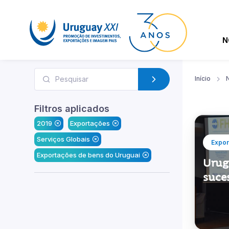
N
Início
N
Filtros aplicados
2019
Exportações
Serviços Globais
Expor
Exportações de bens do Uruguai
Urug
suce