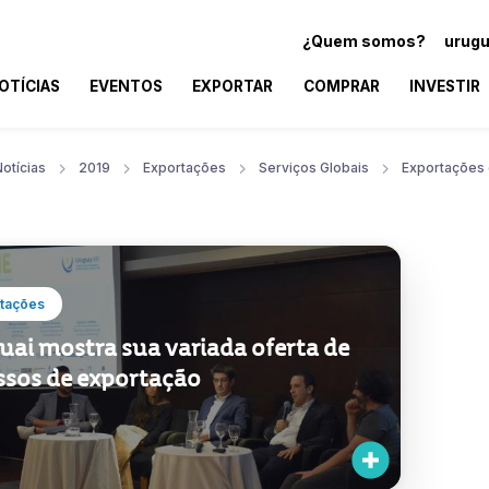
¿Quem somos?
urugu
OTÍCIAS
EVENTOS
EXPORTAR
COMPRAR
INVESTIR
otícias
2019
Exportações
Serviços Globais
Exportações 
tações
uai mostra sua variada oferta de
ssos de exportação