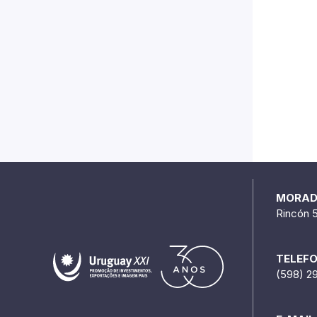
MORA
Rincón 
TELEF
(598) 2