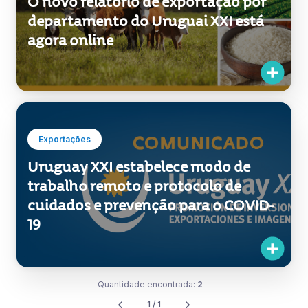
O novo relatório de exportação por
departamento do Uruguai XXI está
agora online
Exportações
Uruguay XXI estabelece modo de
trabalho remoto e protocolo de
cuidados e prevenção para o COVID-
19
Quantidade encontrada:
2
1 / 1