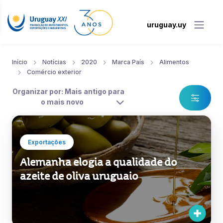
uruguay.uy
Início
Notícias
2020
Marca País
Alimentos
Comércio exterior
Organizar por: Mais antigo para
o mais novo
Exportações
Alemanha elogia a qualidade do
azeite de oliva uruguaio