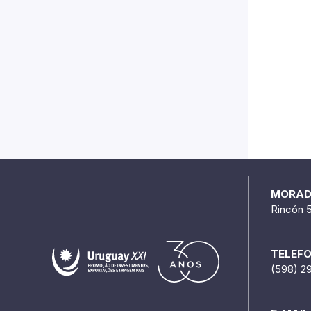
MORA
Rincón 
TELEF
(598) 2