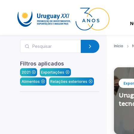
N
Início
N
Filtros aplicados
2021
Exportações
Alimentos
Relações exteriores
Expor
Urugu
tecno