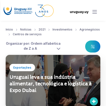
uruguay.uy
Início
Notícias
2021
Investimentos
Agronegócios
Centros de serviços
Organizar por: Ordem alfabética
de Z a A
Exportações
Uruguai leva a sua indústria
alimentar, tecnológica e logística à
Expo Dubai