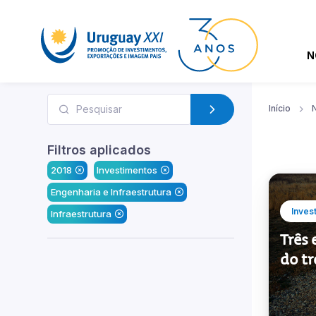
N
Início
N
Filtros aplicados
2018
Investimentos
Engenharia e Infraestrutura
Inves
Infraestrutura
Três
do tr