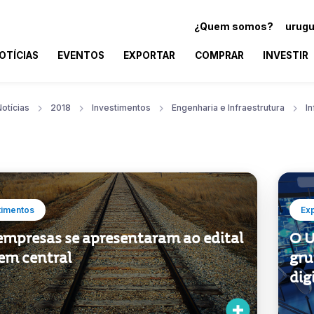
¿Quem somos?
urugu
OTÍCIAS
EVENTOS
EXPORTAR
COMPRAR
INVESTIR
otícias
2018
Investimentos
Engenharia e Infraestrutura
In
timentos
Ex
 empresas se apresentaram ao edital
O U
em central
gru
dig