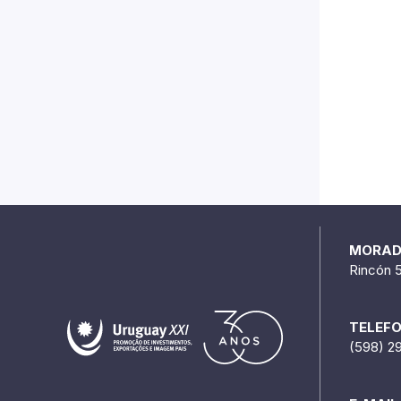
MORA
Rincón 
TELEF
(598) 2