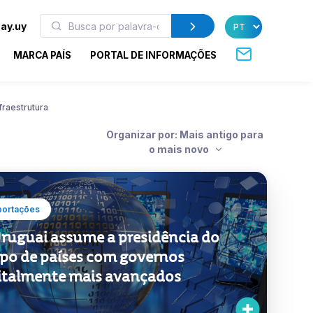
ay.uy
MARCA PAÍS
PORTAL DE INFORMAÇÕES
fraestrutura
Organizar por: Mais antigo para
o mais novo
portações
ruguai assume a presidência do
po de países com governos
italmente mais avançados