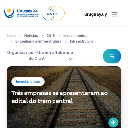
uruguay.uy
Início
Notícias
2018
Investimentos
Engenharia e Infraestrutura
Infraestrutura
Organizar por: Ordem alfabética
de Z a A
Investimentos
Três empresas se apresentaram ao
edital do trem central