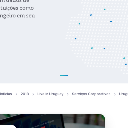
com dados de
ituições como
angeiro em seu
otícias
2018
Live in Uruguay
Serviços Corporativos
Urug