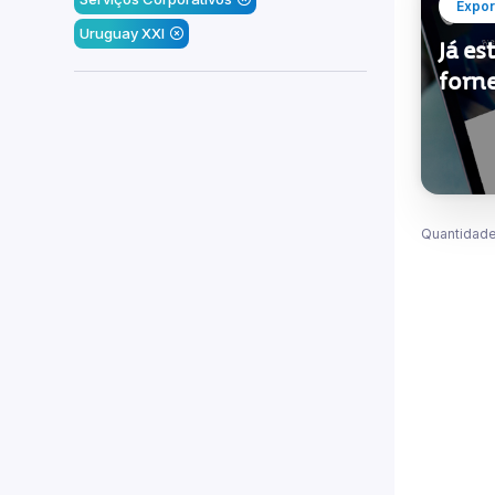
Expor
Uruguay XXI
Já es
forn
Quantidade