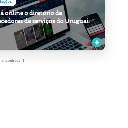
tações
tá online o diretório de
ecedores de serviços do Uruguai
 encontrada:
1