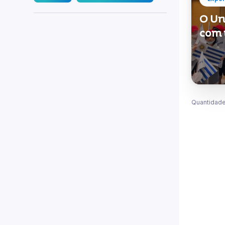
O Ur
com 
Quantidade