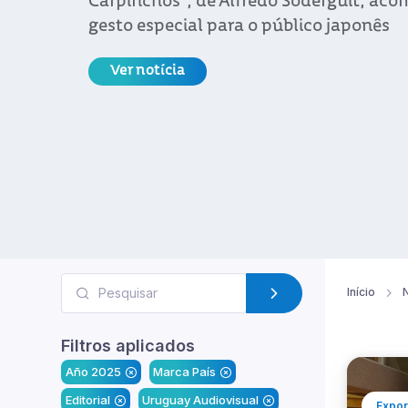
Carpinchos”, de Alfredo Soderguit, a
gesto especial para o público japonês
Ver notícia
Início
N
Filtros aplicados
Año 2025
Marca País
Editorial
Uruguay Audiovisual
Expor