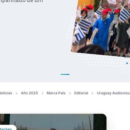
companhado de um
otícias
Año 2025
Marca País
Editorial
Uruguay Audiovisu
tações