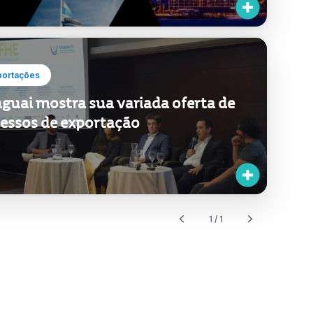
portações
guai mostra sua variada oferta de
essos de exportação
1 / 1