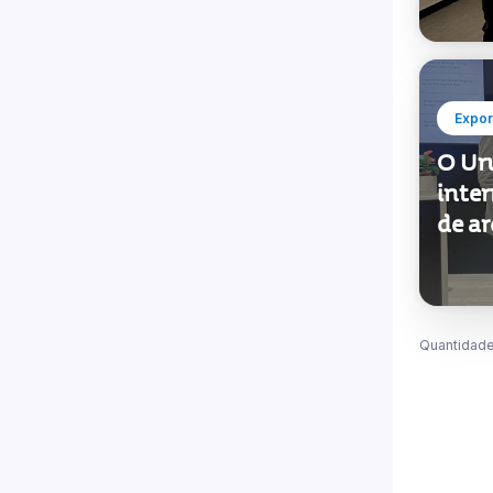
Expor
O Uru
inte
de a
Quantidade