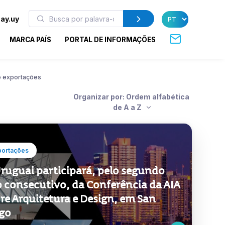
ay.uy
MARCA PAÍS
PORTAL DE INFORMAÇÕES
 exportações
Organizar por: Ordem alfabética
de A a Z
portações
ruguai participará, pelo segundo
 consecutivo, da Conferência da AIA
re Arquitetura e Design, em San
go