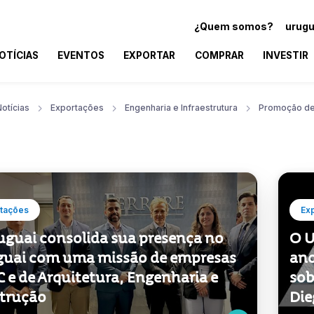
¿Quem somos?
urugu
OTÍCIAS
EVENTOS
EXPORTAR
COMPRAR
INVESTIR
otícias
Exportações
Engenharia e Infraestrutura
Promoção de
tações
Ex
uguai consolida sua presença no
O U
guai com uma missão de empresas
ano
C e de Arquitetura, Engenharia e
sob
trução
Die