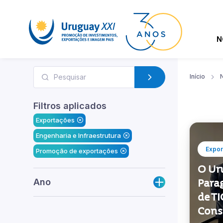
N
Início
N
Filtros aplicados
Exportações
Engenharia e Infraestrutura
Expor
Promoção de exportações
O Ur
Ano
Para
de TI
Cons