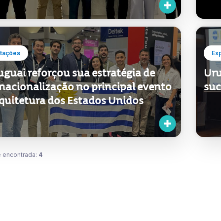
tações
Ex
guai reforçou sua estratégia de
Uru
rnacionalização no principal evento
suc
rquitetura dos Estados Unidos
 encontrada:
4