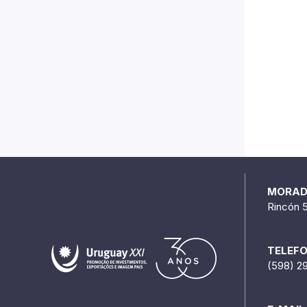
MORA
Rincón 
TELEF
(598) 2