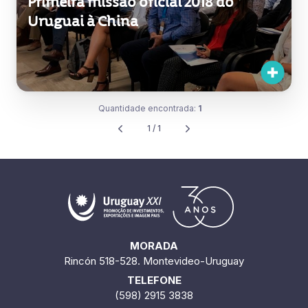
Primeira missão oficial 2018 do
Uruguai à China
Quantidade encontrada:
1
1 / 1
MORADA
Rincón 518-528. Montevideo-Uruguay
TELEFONE
(598) 2915 3838