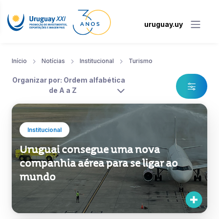
uruguay.uy
Início
Notícias
Institucional
Turismo
Organizar por: Ordem alfabética
de A a Z
Institucional
Uruguai consegue uma nova
companhia aérea para se ligar ao
mundo