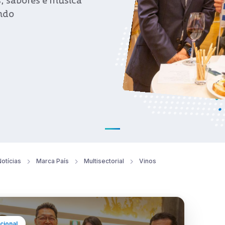
 sabores e música
ndo
otícias
Marca País
Multisectorial
Vinos
ucional