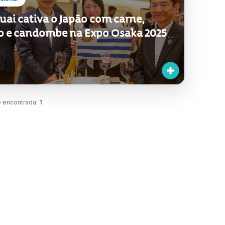
uai cativa o Japão com carne,
o e candombe na Expo Osaka 2025
 encontrada:
1