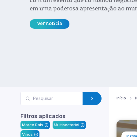
com um evento que combinou negócios,
em uma poderosa apresentação ao mu
Ver notícia
Início
N
Filtros aplicados
Marca País
Multisectorial
Vinos
Instit