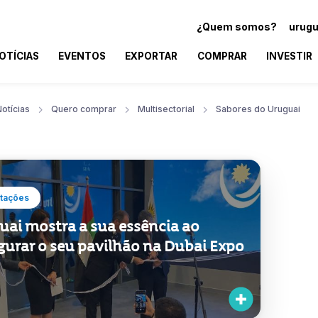
¿Quem somos?
urugu
OTÍCIAS
EVENTOS
EXPORTAR
COMPRAR
INVESTIR
otícias
Quero comprar
Multisectorial
Sabores do Uruguai
tações
uai mostra a sua essência ao
gurar o seu pavilhão na Dubai Expo