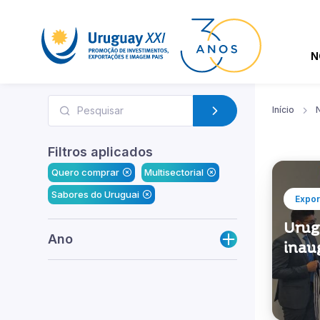
N
Início
N
Filtros aplicados
Quero comprar
Multisectorial
Sabores do Uruguai
Expor
Urug
Ano
inau