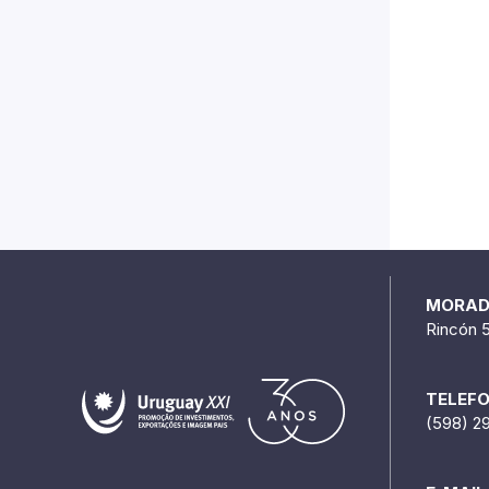
MORA
Rincón 
TELEF
(598) 2