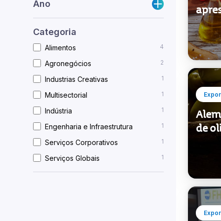
Ano
apre
Categoria
4
Alimentos
2
Agronegócios
1
Industrias Creativas
1
Multisectorial
Expor
1
Indústria
Alem
1
de o
Engenharia e Infraestrutura
1
Serviços Corporativos
1
Serviços Globais
Expor