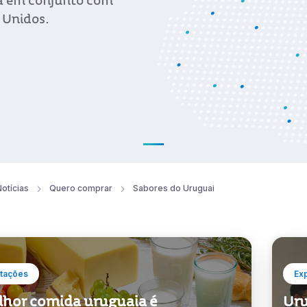
da em conjunto com
 Unidos.
otícias
Quero comprar
Sabores do Uruguai
tações
Ex
lhor comida uruguaia é
Uru