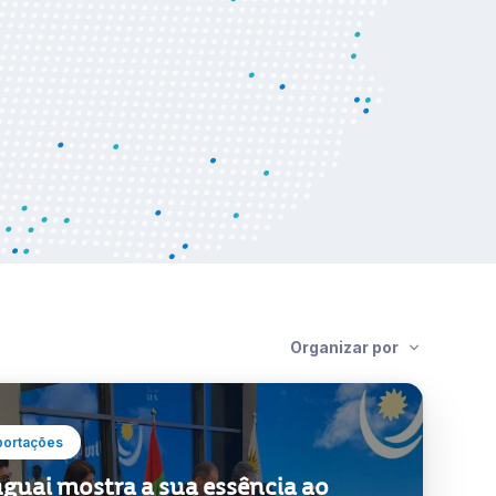
Organizar por
portações
guai mostra a sua essência ao