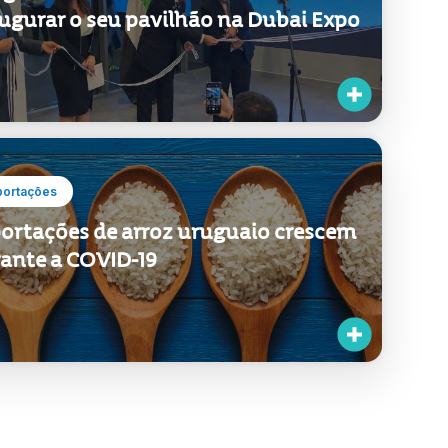
ugurar o seu pavilhão na Dubai Expo
portações
ortações de arroz uruguaio crescem
ante a COVID-19