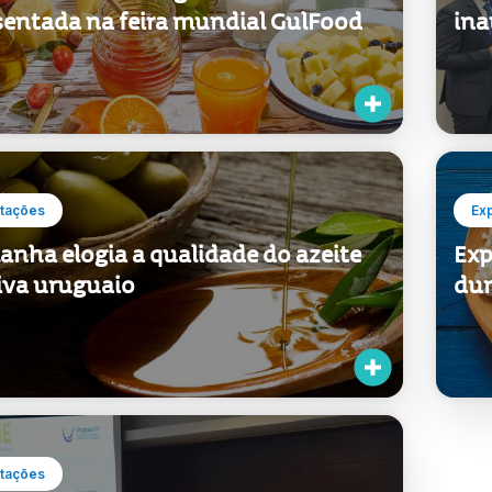
sentada na feira mundial GulFood
ina
tações
Ex
anha elogia a qualidade do azeite
Exp
liva uruguaio
dur
tações