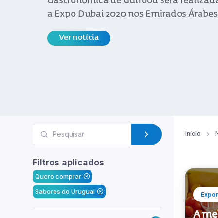
Gastronómica de Gulfood será realiza
a Expo Dubai 2020 nos Emirados Árabes
Ver notícia
Início
N
Filtros aplicados
Quero comprar
Sabores do Uruguai
Expor
A me