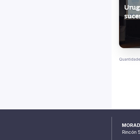
Urug
suce
Quantidade
MORA
Rincón 