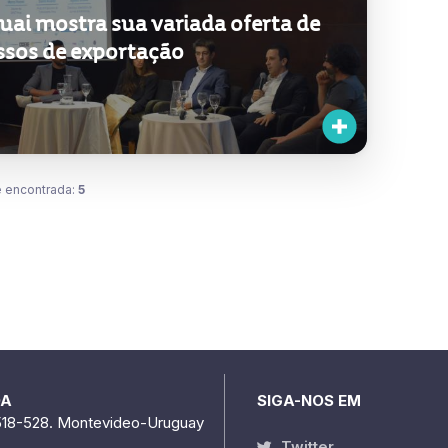
uai mostra sua variada oferta de
ssos de exportação
 encontrada:
5
DA
SIGA-NOS EM
518-528. Montevideo-Uruguay
Twitter