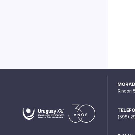
MORA
Rincón 
TELEF
(598) 2