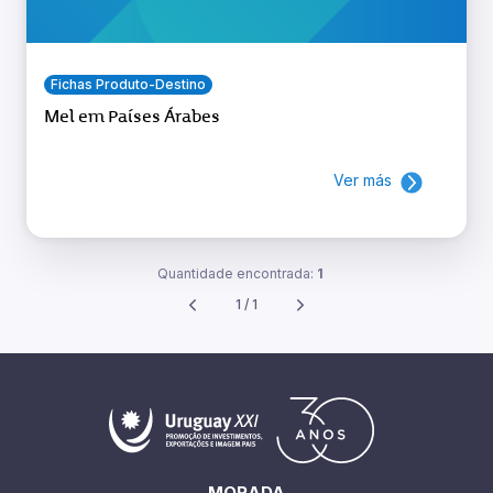
Fichas Produto-Destino
Mel em Países Árabes
Ver más
Quantidade encontrada:
1
1 / 1
MORADA