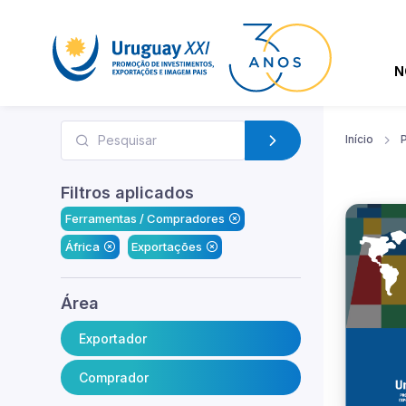
N
Início
Filtros aplicados
Ferramentas / Compradores
África
Exportações
Área
Exportador
Comprador