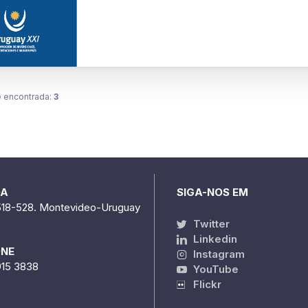
 encontrada:
3
DA
SIGA-NOS EM
518-528. Montevideo-Uruguay
Twitter
Linkedin
ONE
Instagram
915 3838
YouTube
Flickr