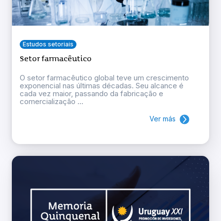
Estudos setoriais
Setor farmacêutico
O setor farmacêutico global teve um crescimento
exponencial nas últimas décadas. Seu alcance é
cada vez maior, passando da fabricação e
comercialização ...
Ver más