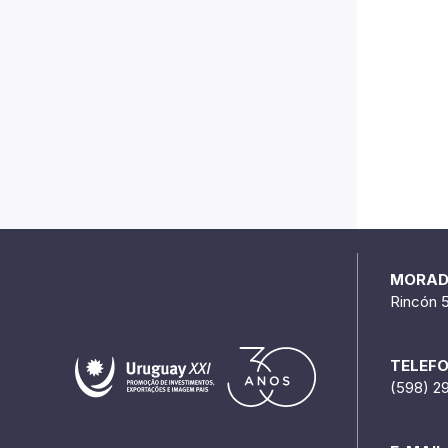
MORA
Rincón 
TELEF
(598) 2