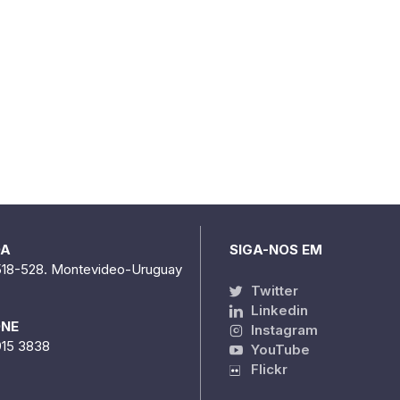
DA
SIGA-NOS EM
518-528. Montevideo-Uruguay
Twitter
Linkedin
ONE
Instagram
915 3838
YouTube
Flickr