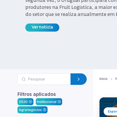
segunda vez, o Uruguai participará co
produtores na Fruit Logistica, a maior 
do setor que se realiza anualmente em 
Ver notícia
Início
N
Filtros aplicados
2020
Institucional
Agronegócios
Expor