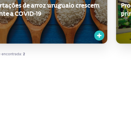
rtações de arroz uruguaio crescem
Pro
nte a COVID-19
pri
 encontrada:
2