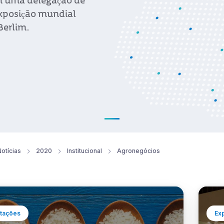
m uma delegação de
exposição mundial
Berlim.
otícias
2020
Institucional
Agronegócios
tações
Ex