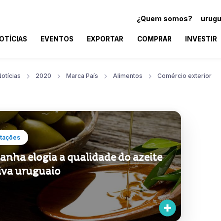
¿Quem somos?
urugu
OTÍCIAS
EVENTOS
EXPORTAR
COMPRAR
INVESTIR
otícias
2020
Marca País
Alimentos
Comércio exterior
tações
anha elogia a qualidade do azeite
liva uruguaio