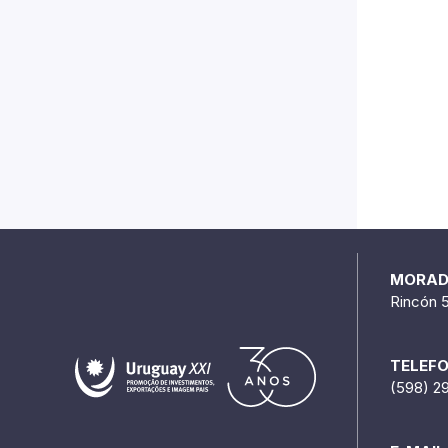
MORA
Rincón 
TELEF
(598) 2