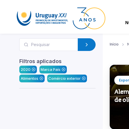
N
Início
N
Filtros aplicados
2020
Marca País
Alimentos
Comércio exterior
Expor
Alem
de o