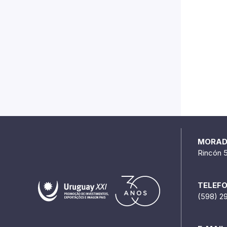
MORA
Rincón 
TELEF
(598) 2