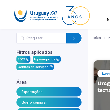
N
Início
N
Filtros aplicados
2021
Agronegócios
Centros de serviços
Expor
Área
Urugu
tecno
Exportações
Quero comprar