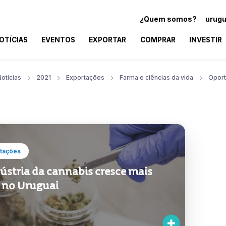
¿Quem somos?
urugu
OTÍCIAS
EVENTOS
EXPORTAR
COMPRAR
INVESTIR
otícias
2021
Exportações
Farma e ciências da vida
Oport
tações
ústria da cannabis cresce mais
e no Uruguai