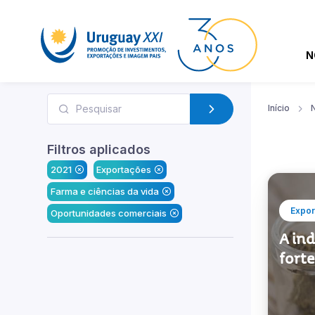
N
Início
N
Filtros aplicados
2021
Exportações
Farma e ciências da vida
Expor
Oportunidades comerciais
A ind
fort