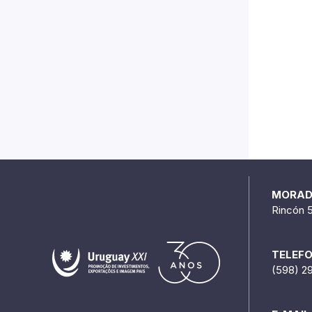
MORA
Rincón 
TELEF
(598) 2