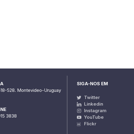
DA
SIGA-NOS EM
518-528. Montevideo-Uruguay
Twitter
Linkedin
ONE
Instagram
915 3838
YouTube
Flickr