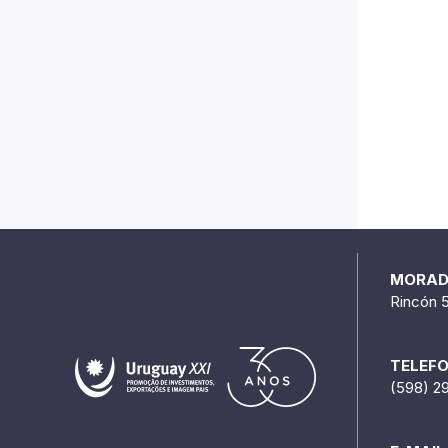
MORA
Rincón 
TELEF
(598) 2