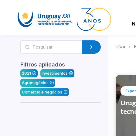
N
Início
N
Filtros aplicados
2021
Investimentos
Agronegócios
Expor
Comércio e negócios
Urugu
tecno