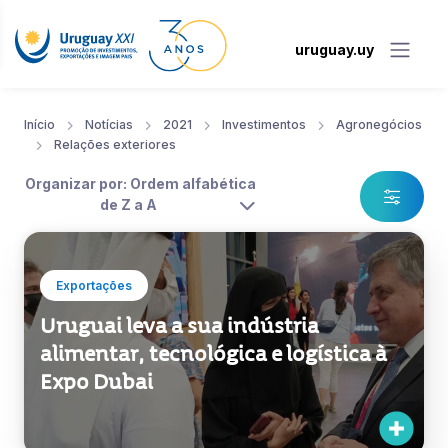
uruguay.uy
Início
Notícias
2021
Investimentos
Agronegócios
Relações exteriores
Organizar por: Ordem alfabética
de Z a A
Exportações
Uruguai leva a sua indústria
alimentar, tecnológica e logística à
Expo Dubai