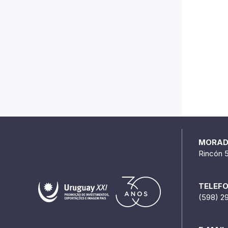
MORA
Rincón 
TELEF
(598) 2