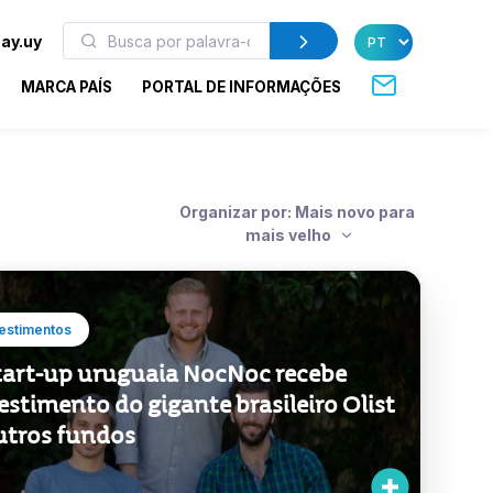
ay.uy
MARCA PAÍS
PORTAL DE INFORMAÇÕES
Organizar por: Mais novo para
mais velho
estimentos
tart-up uruguaia NocNoc recebe
estimento do gigante brasileiro Olist
utros fundos