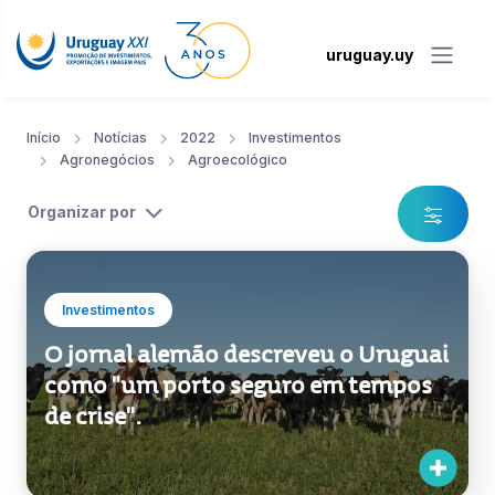
uruguay.uy
Início
Notícias
2022
Investimentos
Agronegócios
Agroecológico
Organizar por
Investimentos
O jornal alemão descreveu o Uruguai
como "um porto seguro em tempos
de crise".