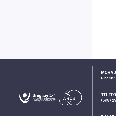
MORA
Rincón 
TELEF
(598) 2