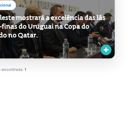
ucional
leste mostrará a excelência das lãs
a-finas do Uruguai na Copa do
o no Qatar.
 encontrada:
1