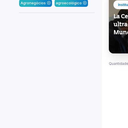
Agronegócios
agroecológico
Instit
La Ce
ultr
Mund
Quantidade