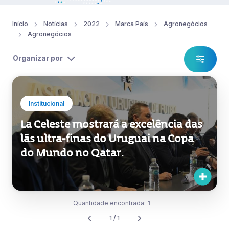
Início
Notícias
2022
Marca País
Agronegócios
Agronegócios
Organizar por
Institucional
La Celeste mostrará a excelência das
lãs ultra-finas do Uruguai na Copa
do Mundo no Qatar.
Quantidade encontrada:
1
1 / 1