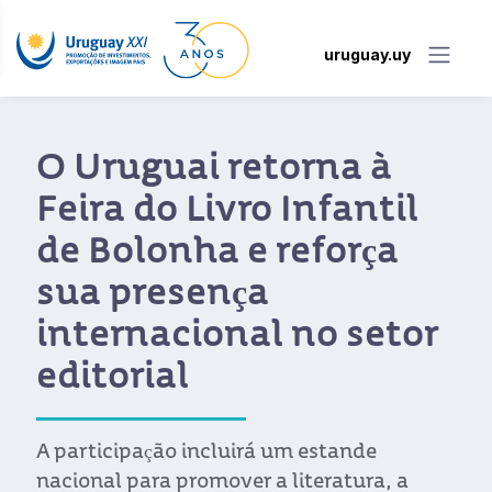
uruguay.uy
Uma viagem pela
literatura uruguaia: os
editores que leram
Montevidéu como um
livro
A Uruguay XXI organizou uma missão
literária que combinou reuniões com o
setor editorial e um passeio patrimonial