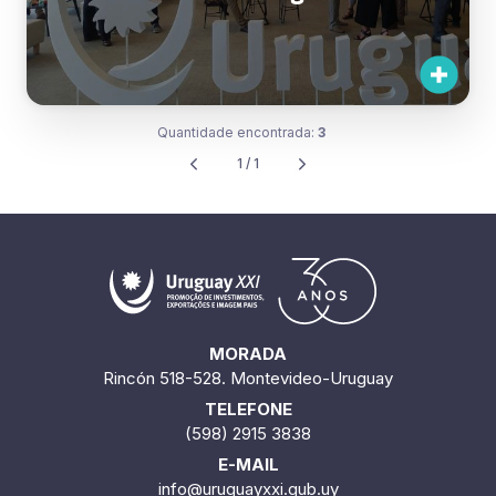
Quantidade encontrada:
3
1 / 1
MORADA
Rincón 518-528. Montevideo-Uruguay
TELEFONE
(598) 2915 3838
E-MAIL
info@uruguayxxi.gub.uy