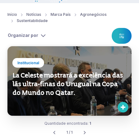
Início
Notícias
Marca País
Agronegócios
Sustentabilidade
Organizar por
Institucional
La Celeste mostrará a excelência das
lãs ultra-finas do Uruguai na Copa
do Mundo no Qatar.
Quantidade encontrada:
1
1 / 1