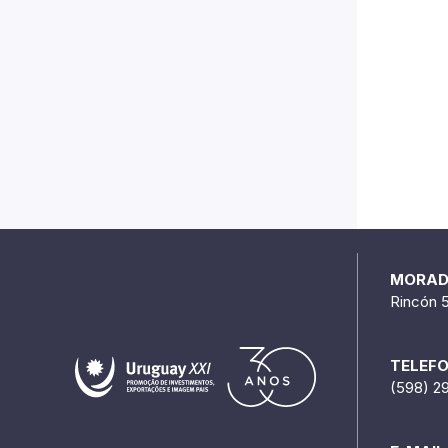
MORA
Rincón 
TELEF
(598) 2