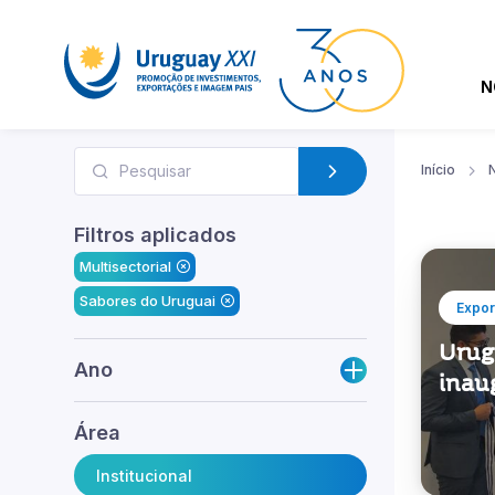
N
Início
N
Filtros aplicados
Multisectorial
Sabores do Uruguai
Expor
Urug
Ano
inau
Área
Institucional