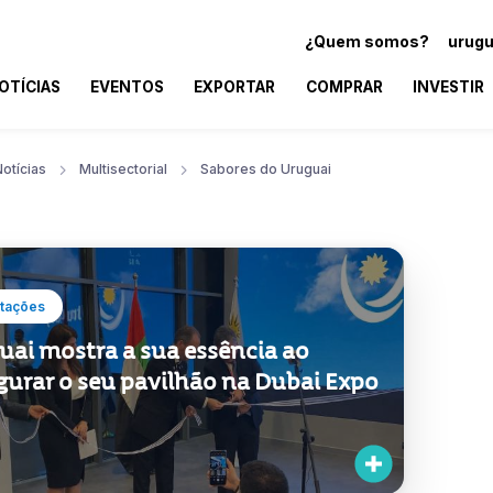
¿Quem somos?
urugu
OTÍCIAS
EVENTOS
EXPORTAR
COMPRAR
INVESTIR
otícias
Multisectorial
Sabores do Uruguai
tações
uai mostra a sua essência ao
gurar o seu pavilhão na Dubai Expo