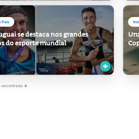
 País
Ins
uguai se destaca nos grandes
Uru
os do esporte mundial
Cop
 encontrada:
4