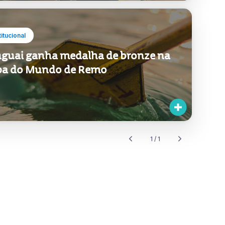
titucional
guai ganha medalha de bronze na
a do Mundo de Remo
1 / 1