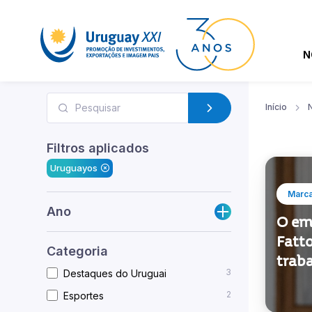
N
Início
N
Filtros aplicados
Uruguayos
Marca
Ano
O em
Fatt
Categoria
traba
3
Destaques do Uruguai
2
Esportes