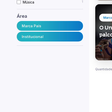
1
Música
Área
Marca
Marca País
O Ur
palc
Institucional
Quantidade