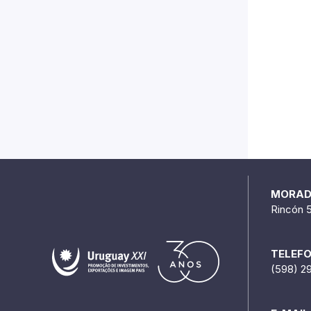
MORA
Rincón 
TELEF
(598) 2