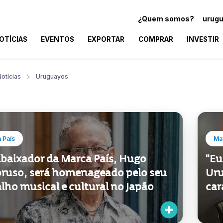
¿Quem somos?
urugu
OTÍCIAS
EVENTOS
EXPORTAR
COMPRAR
INVESTIR
otícias
Uruguayos
 País
Mar
baixador da Marca País, Hugo
"Eu
oruso, será homenageado pelo seu
Uru
lho musical e cultural no Japão
car