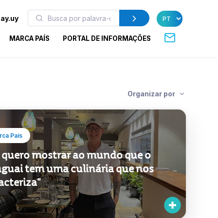
ay.uy
MARCA PAÍS
PORTAL DE INFORMAÇÕES
Organizar por
ca País
 quero mostrar ao mundo que o
guai tem uma culinária que nos
acteriza”