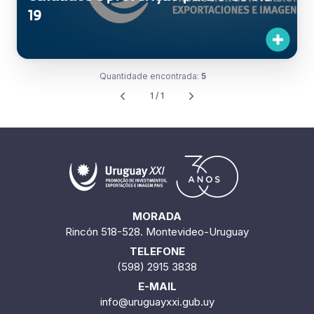
19
Quantidade encontrada:
5
1 / 1
MORADA
Rincón 518-528. Montevideo-Uruguay
TELEFONE
(598) 2915 3838
E-MAIL
info@uruguayxxi.gub.uy