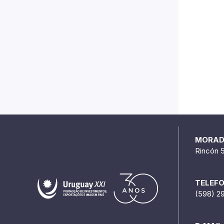
MORA
Rincón 
TELEF
(598) 2