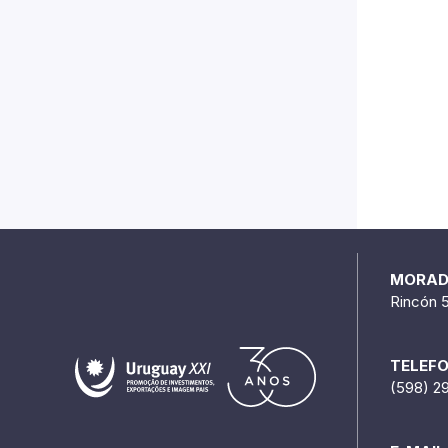
MORA
Rincón 
TELEF
(598) 2