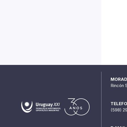
MORA
Rincón 
TELEF
(598) 2