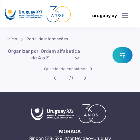
uruguay.uy
Início
Portal de informações
Organizar por: Ordem alfabética
de A a Z
Quantidade encontrada:
0
1 / 1
MORADA
Rincón 518-528. Montevideo-Uruguay