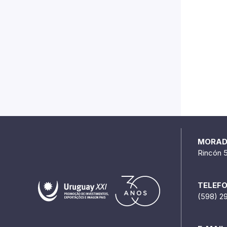
MORA
Rincón 
TELEF
(598) 2