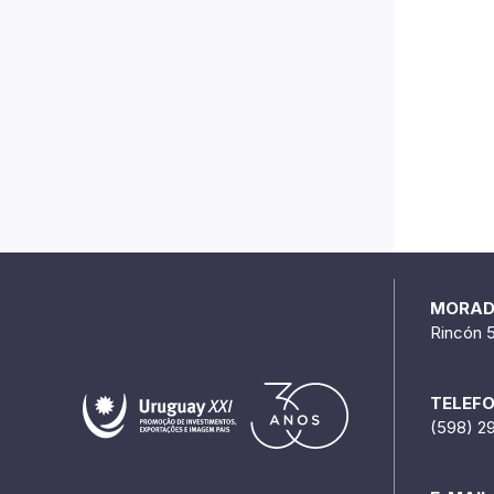
MORA
Rincón 
TELEF
(598) 2