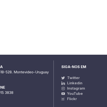
DA
SIGA-NOS EM
518-528. Montevideo-Uruguay
Twitter
Linkedin
ONE
Instagram
915 3838
YouTube
Flickr