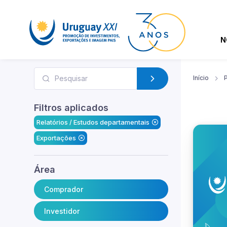
N
Início
Filtros aplicados
Relatórios / Estudos departamentais
Exportações
Área
Comprador
Investidor