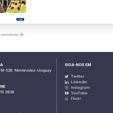
 encontrada:
10
DA
SIGA-NOS EM
518-528. Montevideo-Uruguay
Twitter
Linkedin
ONE
Instagram
915 3838
YouTube
Flickr