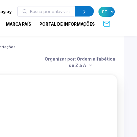
ay.uy
MARCA PAÍS
PORTAL DE INFORMAÇÕES
ortações
Organizar por: Ordem alfabética
de Z a A